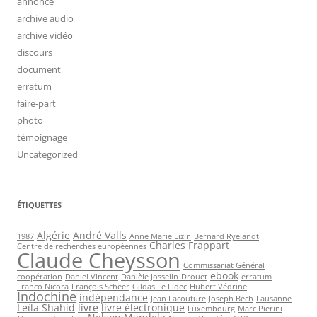
annonce
archive audio
archive vidéo
discours
document
erratum
faire-part
photo
témoignage
Uncategorized
ÉTIQUETTES
Algérie
André Valls
1987
Anne Marie Lizin
Bernard Ryelandt
Charles Frappart
Centre de recherches européennes
Claude Cheysson
Commissariat Général
ebook
coopération
Daniel Vincent
Danièle Josselin-Drouet
erratum
Franco Nicora
François Scheer
Gildas Le Lidec
Hubert Védrine
Indochine
indépendance
Jean Lacouture
Joseph Bech
Lausanne
Leïla Shahid
livre
livre électronique
Luxembourg
Marc Pierini