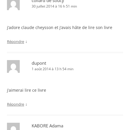
collard de soucy
30 juillet 2014 à 16 h 51 min
j’adore claude cheysson et j’avais hâte de lire son livre
↓
Répondre
dupont
1 août 2014 à 13 h 54 min
j’aimerai lire ce livre
↓
Répondre
KABORE Adama