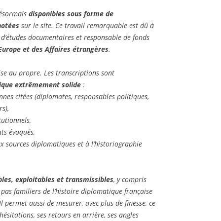
désormais
disponibles sous forme de
notées
sur le site. Ce travail remarquable est dû à
e d’études documentaires et responsable de fonds
’Europe et des Affaires étrangères
.
mise au propre. Les transcriptions sont
tique extrêmement solide
:
onnes citées (diplomates, responsables politiques,
rs),
tutionnels,
ts évoqués,
ux sources diplomatiques et à l’historiographie
ibles, exploitables et transmissibles
, y compris
 pas familiers de l’histoire diplomatique française
l permet aussi de mesurer, avec plus de finesse, ce
hésitations, ses retours en arrière, ses angles