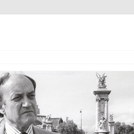
COMMANDE – STOCK
INSUFFISANT
CLAUDE CHEYSSON
COMMANDE ANNULÉE
UN HOMME DEBOUT
COMMANDE ENREGISTRÉE
RÉCIT DE GUERRE : D’UNE PRISON
ESPAGNOLE À L’ALLEMAGNE