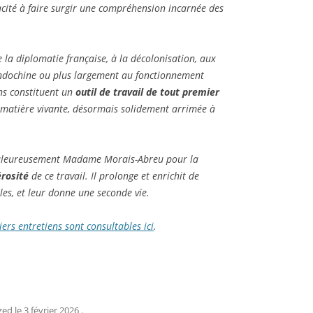
acité à faire surgir une compréhension incarnée des
de la diplomatie française, à la décolonisation, aux
l’Indochine ou plus largement au fonctionnement
ons constituent un
outil de travail de tout premier
e matière vivante, désormais solidement arrimée à
haleureusement Madame Morais-Abreu pour la
érosité
de ce travail. Il prolonge et enrichit de
les, et leur donne une seconde vie.
ers entretiens sont consultables ici
.
zed
le
3 février 2026
.