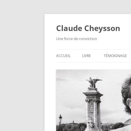
Aller
au
contenu
Claude Cheysson
Une force de conviction
ACCUEIL
LIVRE
TÉMOIGNAGE
TÉLÉCHARGER LE LIVRE
COMMANDER LE LIVRE
EXTRAITS
CONTRIBUTEURS